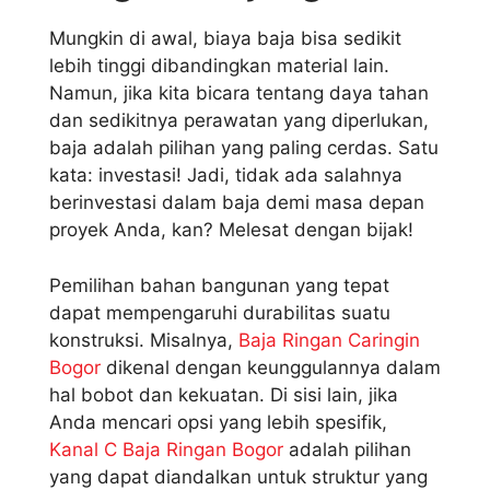
Mungkin di awal, biaya baja bisa sedikit
lebih tinggi dibandingkan material lain.
Namun, jika kita bicara tentang daya tahan
dan sedikitnya perawatan yang diperlukan,
baja adalah pilihan yang paling cerdas. Satu
kata: investasi! Jadi, tidak ada salahnya
berinvestasi dalam baja demi masa depan
proyek Anda, kan? Melesat dengan bijak!
Pemilihan bahan bangunan yang tepat
dapat mempengaruhi durabilitas suatu
konstruksi. Misalnya,
Baja Ringan Caringin
Bogor
dikenal dengan keunggulannya dalam
hal bobot dan kekuatan. Di sisi lain, jika
Anda mencari opsi yang lebih spesifik,
Kanal C Baja Ringan Bogor
adalah pilihan
yang dapat diandalkan untuk struktur yang