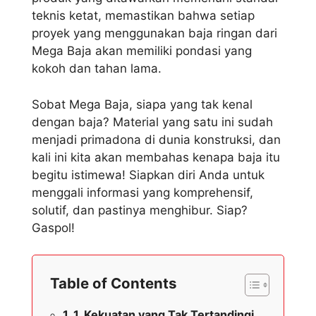
teknis ketat, memastikan bahwa setiap
proyek yang menggunakan baja ringan dari
Mega Baja akan memiliki pondasi yang
kokoh dan tahan lama.
Sobat Mega Baja, siapa yang tak kenal
dengan baja? Material yang satu ini sudah
menjadi primadona di dunia konstruksi, dan
kali ini kita akan membahas kenapa baja itu
begitu istimewa! Siapkan diri Anda untuk
menggali informasi yang komprehensif,
solutif, dan pastinya menghibur. Siap?
Gaspol!
Table of Contents
1. Kekuatan yang Tak Tertandingi