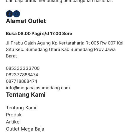
dan baja untuk mendukung pembangunan nasional.
Facebook
Instagram
Alamat Outlet
Buka 08.00 Pagi s/d 17.00 Sore
Jl Prabu Gajah Agung Kp Kertaraharja Rt 005 Rw 007 Kel.
Situ Kec. Sumedang Utara Kab Sumedang Prov Jawa
Barat
085333333700
082377888474
087718888474
info@
megabajasumedang.com
Tentang Kami
Tentang Kami
Produk
Artikel
Outlet Mega Baja