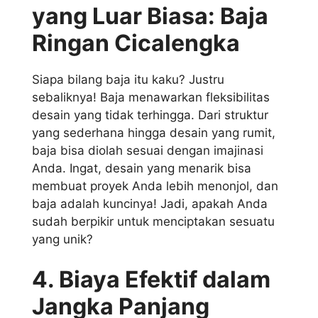
yang Luar Biasa: Baja
Ringan Cicalengka
Siapa bilang baja itu kaku? Justru
sebaliknya! Baja menawarkan fleksibilitas
desain yang tidak terhingga. Dari struktur
yang sederhana hingga desain yang rumit,
baja bisa diolah sesuai dengan imajinasi
Anda. Ingat, desain yang menarik bisa
membuat proyek Anda lebih menonjol, dan
baja adalah kuncinya! Jadi, apakah Anda
sudah berpikir untuk menciptakan sesuatu
yang unik?
4. Biaya Efektif dalam
Jangka Panjang