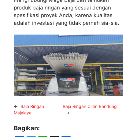
produk baja ringan yang sesuai dengan
spesifikasi proyek Anda, karena kualitas
adalah investasi yang tidak pernah sia-sia.
←
Baja Ringan
Baja Ringan Cililin Bandung
Majalaya
→
Bagikan: