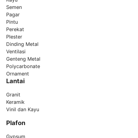
Semen
Pagar
Pintu
Perekat
Plester
Dinding Metal
Ventilasi
Genteng Metal
Polycarbonate
Ornament
Lantai
Granit
Keramik
Vinil dan Kayu
Plafon
Gypsum