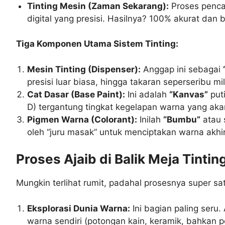
Tinting Mesin (Zaman Sekarang):
Proses penca
digital yang presisi. Hasilnya? 100% akurat dan 
Tiga Komponen Utama Sistem Tinting:
Mesin Tinting (Dispenser):
Anggap ini sebagai
presisi luar biasa, hingga takaran seperseribu mili
Cat Dasar (Base Paint):
Ini adalah
“Kanvas”
put
D) tergantung tingkat kegelapan warna yang aka
Pigmen Warna (Colorant):
Inilah
“Bumbu”
atau 
oleh “juru masak” untuk menciptakan warna akhi
Proses Ajaib di Balik Meja Tintin
Mungkin terlihat rumit, padahal prosesnya super sat
Eksplorasi Dunia Warna:
Ini bagian paling seru
warna sendiri (potongan kain, keramik, bahkan p