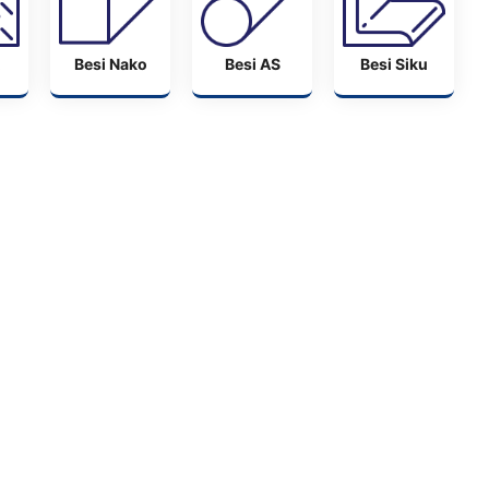
Besi Nako
Besi AS
Besi Siku