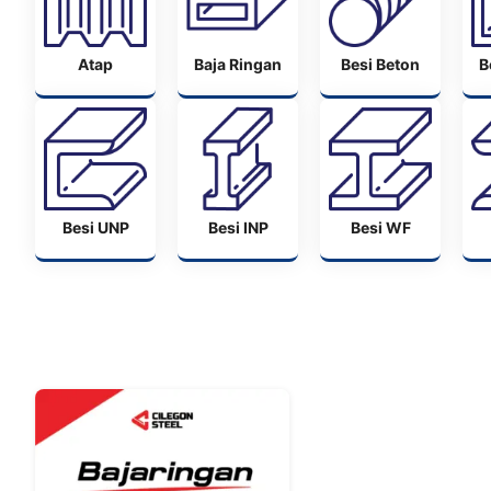
Atap
Baja Ringan
Besi Beton
B
Besi UNP
Besi INP
Besi WF