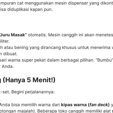
mpuran cat menggunakan mesin dispenser yang dikontro
bisa diduplikasi kapan pun.
“Juru Masak”
otomatis. Mesin canggih ini akan menete
liter.
ih atau bening yang dirancang khusus untuk menerima w
n dibuat.
sari warna super pekat dalam berbagai pilihan. “Bumbu
r Anda.
g (Hanya 5 Menit!)
-set. Begini perjalanannya:
. Anda bisa memilih warna dari
kipas warna (
fan deck
)
y
otongan majalah). Beberapa toko canggih memiliki alat