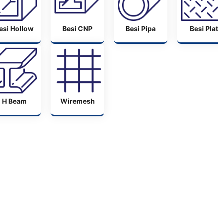
esi Hollow
Besi CNP
Besi Pipa
Besi Plat
H Beam
Wiremesh