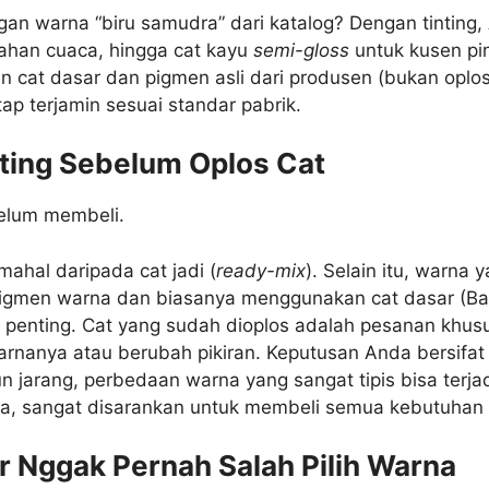
an warna “biru samudra” dari katalog? Dengan tinting
 tahan cuaca, hingga cat kayu
semi-gloss
untuk kusen pin
at dasar dan pigmen asli dari produsen (bukan oplosan
etap terjamin sesuai standar pabrik.
nting Sebelum Oplos Cat
belum membeli.
 mahal daripada cat jadi (
ready-mix
). Selain itu, warna
gmen warna dan biasanya menggunakan cat dasar (Base
t penting. Cat yang sudah dioplos adalah pesanan khusu
arnanya atau berubah pikiran. Keputusan Anda bersifat f
 jarang, perbedaan warna yang sangat tipis bisa terjadi 
ama, sangat disarankan untuk membeli semua kebutuhan
r Nggak Pernah Salah Pilih Warna