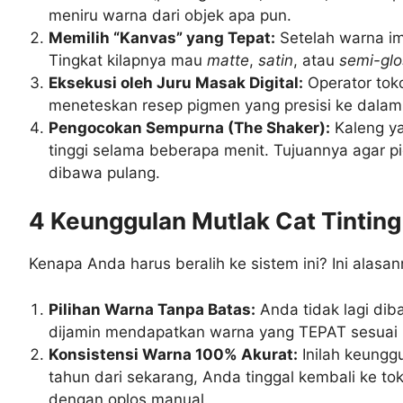
meniru warna dari objek apa pun.
Memilih “Kanvas” yang Tepat:
Setelah warna imp
Tingkat kilapnya mau
matte
,
satin
, atau
semi-glo
Eksekusi oleh Juru Masak Digital:
Operator tok
meneteskan resep pigmen yang presisi ke dalam 
Pengocokan Sempurna (The Shaker):
Kaleng ya
tinggi selama beberapa menit. Tujuannya agar 
dibawa pulang.
4 Keunggulan Mutlak Cat Tinting
Kenapa Anda harus beralih ke sistem ini? Ini alasan
Pilihan Warna Tanpa Batas:
Anda tidak lagi dib
dijamin mendapatkan warna yang TEPAT sesuai i
Konsistensi Warna 100% Akurat:
Inilah keungg
tahun dari sekarang, Anda tinggal kembali ke 
dengan oplos manual.