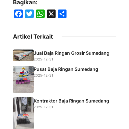
Bagikan:
F
T
W
X
S
a
w
h
h
c
i
a
a
Artikel Terkait
e
t
t
r
b
t
s
e
Jual Baja Ringan Grosir Sumedang
o
e
A
2025-12-31
o
r
p
Pusat Baja Ringan Sumedang
k
p
2025-12-31
Kontraktor Baja Ringan Sumedang
2025-12-31