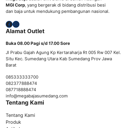
MGI Corp
, yang bergerak di bidang distribusi besi
dan baja untuk mendukung pembangunan nasional.
Facebook
Instagram
Alamat Outlet
Buka 08.00 Pagi s/d 17.00 Sore
Jl Prabu Gajah Agung Kp Kertaraharja Rt 005 Rw 007 Kel.
Situ Kec. Sumedang Utara Kab Sumedang Prov Jawa
Barat
085333333700
082377888474
087718888474
info@
megabajasumedang.com
Tentang Kami
Tentang Kami
Produk