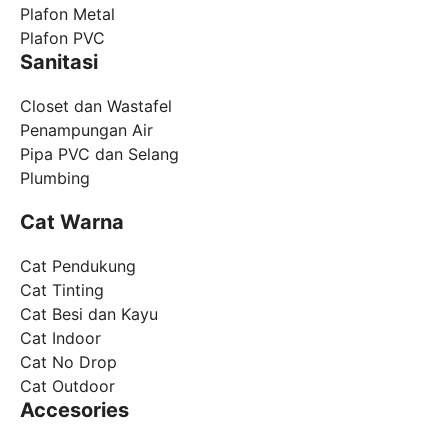
Plafon Metal
Plafon PVC
Sanitasi
Closet dan Wastafel
Penampungan Air
Pipa PVC dan Selang
Plumbing
Cat Warna
Cat Pendukung
Cat Tinting
Cat Besi dan Kayu
Cat Indoor
Cat No Drop
Cat Outdoor
Accesories