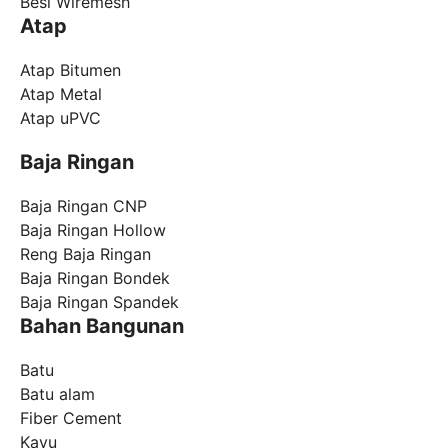
Besi Wiremesh
Atap
Atap Bitumen
Atap Metal
Atap uPVC
Baja Ringan
Baja Ringan CNP
Baja Ringan Hollow
Reng Baja Ringan
Baja Ringan Bondek
Baja Ringan Spandek
Bahan Bangunan
Batu
Batu alam
Fiber Cement
Kayu