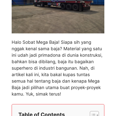
Halo Sobat Mega Baja! Siapa sih yang
nggak kenal sama baja? Material yang satu
ini udah jadi primadona di dunia konstruksi,
bahkan bisa dibilang, baja itu bagaikan
superhero di industri bangunan. Nah, di
artikel kali ini, kita bakal kupas tuntas
semua hal tentang baja dan kenapa Mega
Baja jadi pilihan utama buat proyek-proyek
kamu. Yuk, simak terus!
Table of Contents