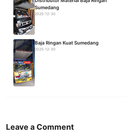
Distributor Material Baja Ringan
Sumedang
2025-12-30
Baja Ringan Kuat Sumedang
2025-12-30
Leave a Comment