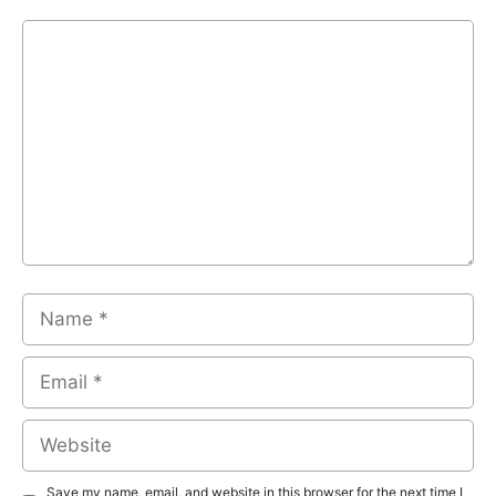
Comment
Name
Email
Website
Save my name, email, and website in this browser for the next time I