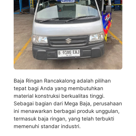
Baja Ringan Rancakalong adalah pilihan
tepat bagi Anda yang membutuhkan
material konstruksi berkualitas tinggi.
Sebagai bagian dari Mega Baja, perusahaan
ini menawarkan berbagai produk unggulan,
termasuk baja ringan, yang telah terbukti
memenuhi standar industri.