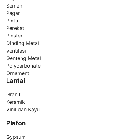
Semen
Pagar
Pintu
Perekat
Plester
Dinding Metal
Ventilasi
Genteng Metal
Polycarbonate
Ornament
Lantai
Granit
Keramik
Vinil dan Kayu
Plafon
Gypsum